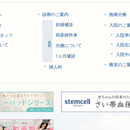
へ
診療のご案内
無痛分娩
妊婦健診
介
入院のご
助産師外来
タッフ
入院準
産科
いて
入院生
分娩について
入院中
1ヵ月健診
教室のご
婦人科