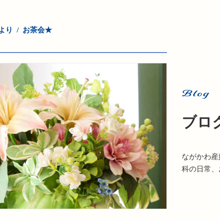
より
お茶会★
Blog
ブロ
ながかわ産
科の日常、