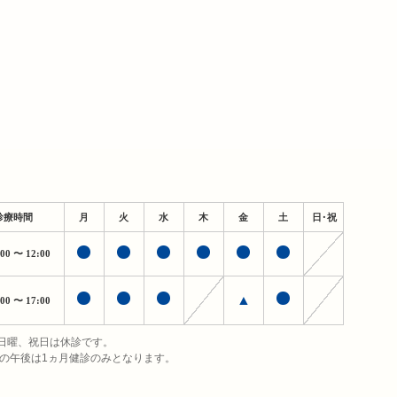
診療時間
月
火
水
木
金
土
日・祝
:00
〜 12:00
▲
:00
〜 17:00
日曜、祝日は休診です。
日の午後は1ヵ月健診のみとなります。