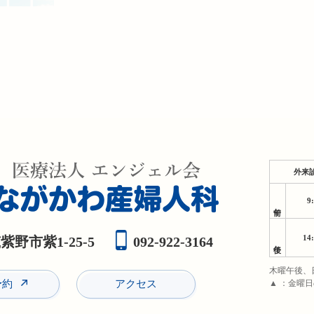
外来
9
午前
14
野市紫1-25-5
092-922-3164
午後
木曜午後、
予約
アクセス
▲ ：金曜