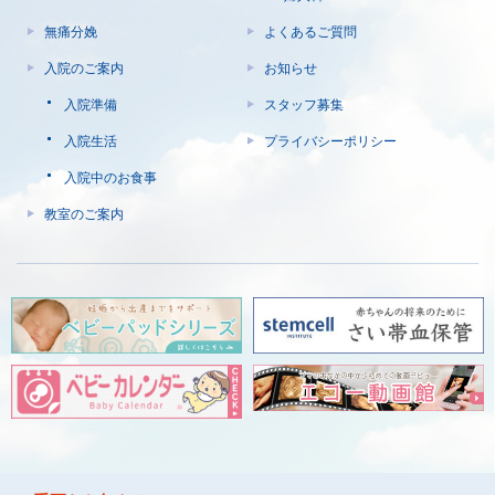
無痛分娩
よくあるご質問
入院のご案内
お知らせ
入院準備
スタッフ募集
入院生活
プライバシーポリシー
入院中のお食事
教室のご案内
© nagakawa obstetrics & gynecology