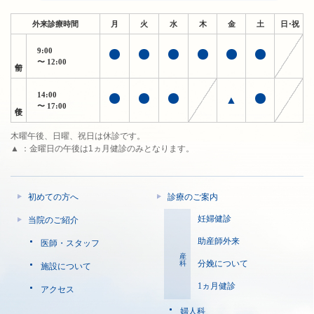
外来診療時間
月
火
水
木
金
土
日・祝
9:00
午前
〜 12:00
14:00
▲
午後
〜 17:00
木曜午後、日曜、祝日は休診です。
▲ ：金曜日の午後は1ヵ月健診のみとなります。
初めての方へ
診療のご案内
妊婦健診
当院のご紹介
助産師外来
医師・スタッフ
産科
分娩について
施設について
1ヵ月健診
アクセス
婦人科