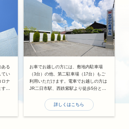
のある
お車でお越しの方には、敷地内駐車場
してい
（3台）の他、第二駐車場（17台）もご
コロナ
利用いただけます。電車でお越しの方は
ます。
JR二日市駅、西鉄紫駅より徒歩5分と、
スタッ
ご来院いただきやすい立地です。
。
詳しくはこちら