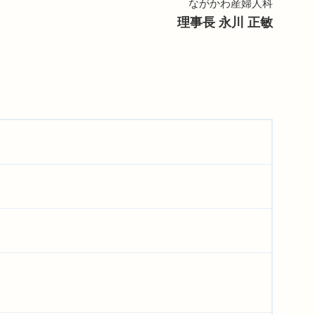
ながかわ産婦人科
理事長 永川 正敏