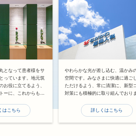
丸となって患者様をサ
やわらかな光が差し込む、温かみ
とっています。地元筑
空間です。みなさまに快適に過ご
のお役に立てるよう、
ただけるよう、常に清潔に、新型
トーに、これからもサ
対策にも積極的に取り組んでおり
めてまいります。
お気づきの点がございましたら、
フまでお気軽にお声掛けください
くはこちら
詳しくはこちら