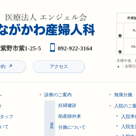
外来
9
午前
14
野市紫1-25-5
092-922-3164
午後
木曜午後、
予約
アクセス
▲ ：金曜
へ
診療のご案内
無痛分娩
妊婦健診
介
入院のご
助産師外来
タッフ
入院準
産科
いて
入院生
分娩について