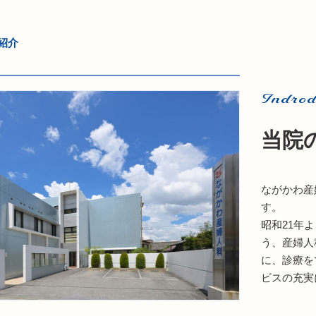
紹介
Indrod
当院
ながかわ産
す。
昭和21年
う、産婦人
に、診療を
ビスの充実