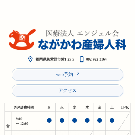
福岡県筑紫野市紫1-25-5
092-922-3164
web予約
アクセス
外来診療時間
月
火
水
木
金
土
日・祝
9:00
午前
〜 12:00