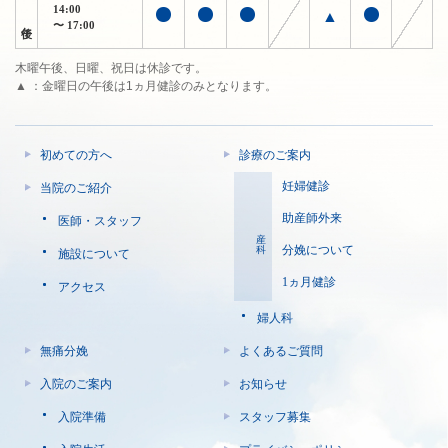
14:00
▲
午後
〜 17:00
木曜午後、日曜、祝日は休診です。
▲ ：金曜日の午後は1ヵ月健診のみとなります。
初めての方へ
診療のご案内
妊婦健診
当院のご紹介
助産師外来
医師・スタッフ
産科
分娩について
施設について
1ヵ月健診
アクセス
婦人科
無痛分娩
よくあるご質問
入院のご案内
お知らせ
入院準備
スタッフ募集