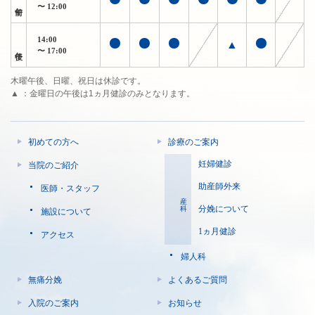
午前
〜 12:00
14:00
▲
午後
〜 17:00
木曜午後、日曜、祝日は休診です。
▲ ：金曜日の午後は1ヵ月健診のみとなります。
初めての方へ
診療のご案内
妊婦健診
当院のご紹介
助産師外来
医師・スタッフ
産科
分娩について
施設について
1ヵ月健診
アクセス
婦人科
無痛分娩
よくあるご質問
入院のご案内
お知らせ