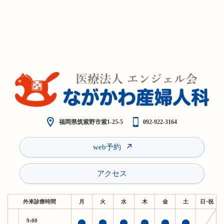
福岡県筑紫野市紫1-25-5
092-922-3164
web予約
アクセス
外来診療時間
月
火
水
木
金
土
日・祝
9:00