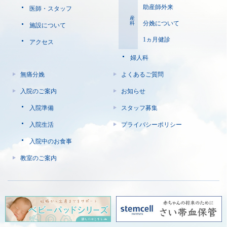
助産師外来
医師・スタッフ
産科
分娩について
施設について
1ヵ月健診
アクセス
婦人科
無痛分娩
よくあるご質問
入院のご案内
お知らせ
入院準備
スタッフ募集
入院生活
プライバシーポリシー
入院中のお食事
教室のご案内