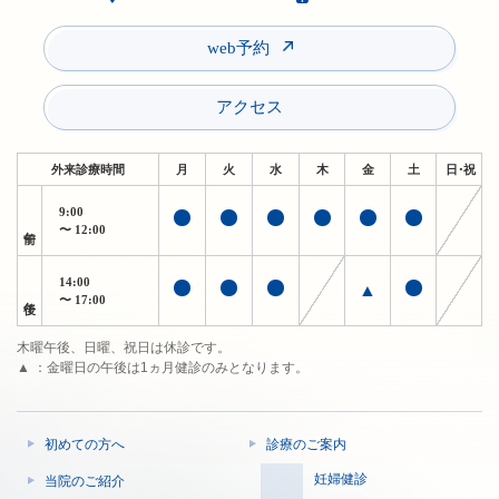
web予約
アクセス
外来診療時間
月
火
水
木
金
土
日・祝
9:00
午前
〜 12:00
14:00
▲
午後
〜 17:00
木曜午後、日曜、祝日は休診です。
▲ ：金曜日の午後は1ヵ月健診のみとなります。
初めての方へ
診療のご案内
妊婦健診
当院のご紹介