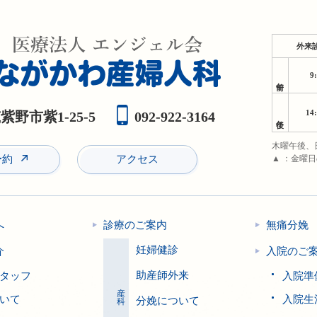
外来
9
午前
14
野市紫1-25-5
092-922-3164
午後
木曜午後、
予約
アクセス
▲ ：金曜
へ
診療のご案内
無痛分娩
妊婦健診
介
入院のご
助産師外来
タッフ
入院準
産科
いて
入院生
分娩について