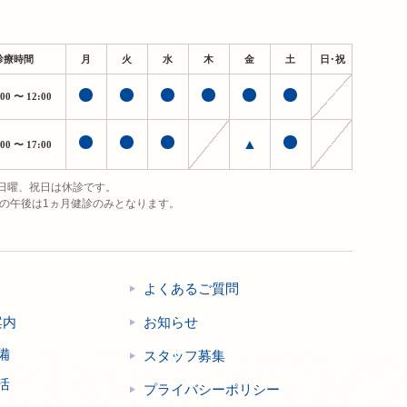
診療時間
月
火
水
木
金
土
日・祝
:00
〜 12:00
▲
:00
〜 17:00
日曜、祝日は休診です。
日の午後は1ヵ月健診のみとなります。
よくあるご質問
案内
お知らせ
備
スタッフ募集
活
プライバシーポリシー