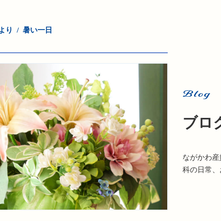
より
暑い一日
Blog
ブロ
ながかわ産
科の日常、