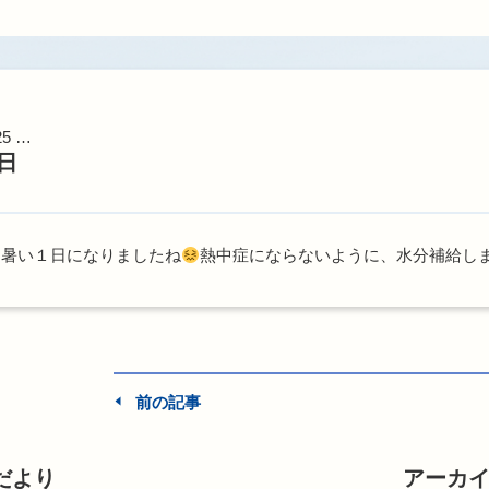
25 …
日
は暑い１日になりましたね
熱中症にならないように、水分補給し
前の記事
だより
アーカ