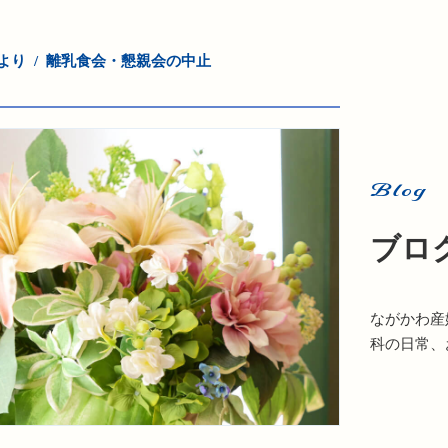
より
離乳食会・懇親会の中止
Blog
ブロ
ながかわ産
科の日常、