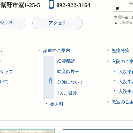
14
野市紫1-25-5
092-922-3164
午後
木曜午後、
予約
アクセス
▲ ：金曜
へ
診療のご案内
無痛分娩
妊婦健診
介
入院のご
助産師外来
タッフ
入院準
産科
いて
入院生
分娩について
入院中
1ヵ月健診
教室のご
婦人科