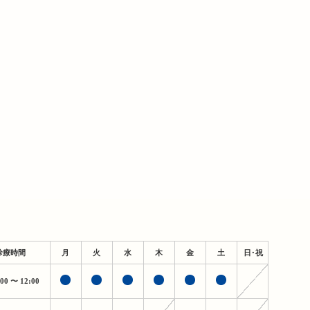
診療時間
月
火
水
木
金
土
日・祝
:00
〜 12:00