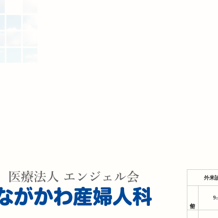
外来
9
午前