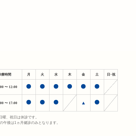
診療時間
月
火
水
木
金
土
日・祝
:00
〜 12:00
▲
:00
〜 17:00
日曜、祝日は休診です。
日の午後は1ヵ月健診のみとなります。