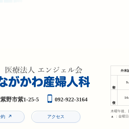
外来
9
午前
14
野市紫1-25-5
092-922-3164
午後
木曜午後、
予約
アクセス
▲ ：金曜