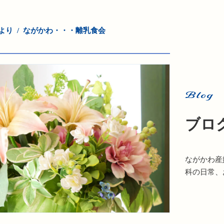
より
ながかわ・・・離乳食会
Blog
ブロ
ながかわ産
科の日常、