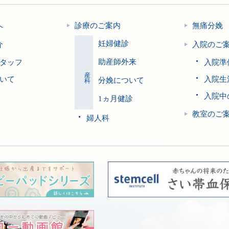
へ
診療のご案内
無痛分娩
妊婦健診
介
入院のご
助産師外来
タッフ
入院準
産科
いて
入院生
分娩について
入院中
1ヵ月健診
教室のご
婦人科