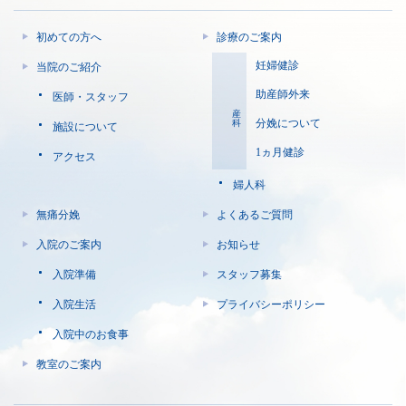
初めての方へ
診療のご案内
妊婦健診
当院のご紹介
助産師外来
医師・スタッフ
産科
分娩について
施設について
1ヵ月健診
アクセス
婦人科
無痛分娩
よくあるご質問
入院のご案内
お知らせ
入院準備
スタッフ募集
入院生活
プライバシーポリシー
入院中のお食事
教室のご案内