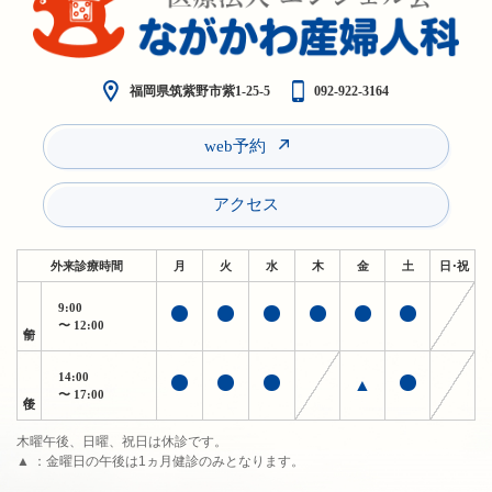
福岡県筑紫野市紫1-25-5
092-922-3164
web予約
アクセス
外来診療時間
月
火
水
木
金
土
日・祝
9:00
午前
〜 12:00
14:00
▲
午後
〜 17:00
木曜午後、日曜、祝日は休診です。
▲ ：金曜日の午後は1ヵ月健診のみとなります。