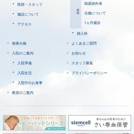
助産師外来
医師・スタッフ
産科
分娩について
施設について
1ヵ月健診
アクセス
婦人科
無痛分娩
よくあるご質問
入院のご案内
お知らせ
入院準備
スタッフ募集
入院生活
プライバシーポリシー
入院中のお食事
教室のご案内