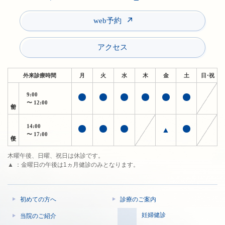
web予約
アクセス
外来診療時間
月
火
水
木
金
土
日・祝
9:00
午前
〜 12:00
14:00
▲
午後
〜 17:00
木曜午後、日曜、祝日は休診です。
▲ ：金曜日の午後は1ヵ月健診のみとなります。
初めての方へ
診療のご案内
妊婦健診
当院のご紹介