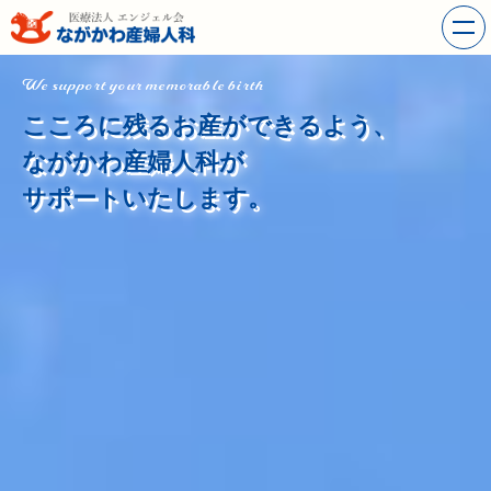
We support your memorable birth
こころに残るお産ができるよう、
ながかわ産婦人科が
サポートいたします。