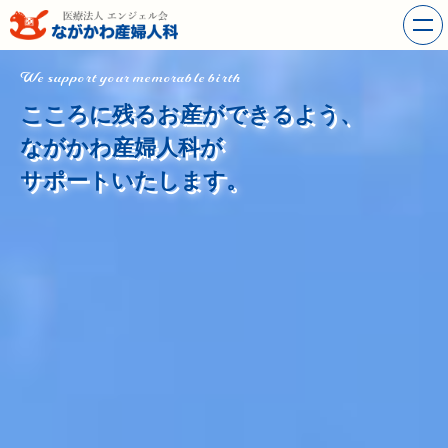
We support your memorable birth
こころに残るお産ができるよう、
ながかわ産婦人科が
サポートいたします。