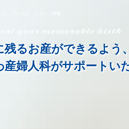
より
アクセス
スタッフ募集
rt your memorable birth
に残るお産ができるよう
わ産婦人科が
サポートい