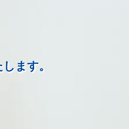
、
たします。