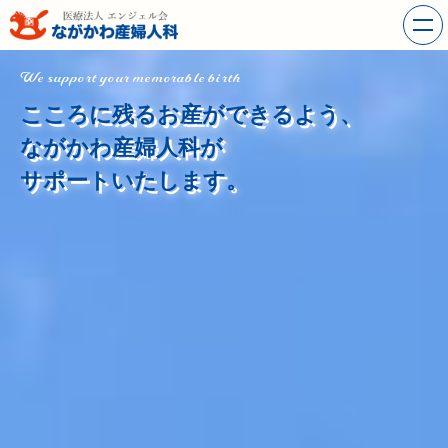
We support your memorable birth
こころに残るお産ができるよう、
ながかわ産婦人科が
サポートいたします。