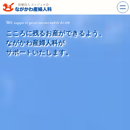
We support your memorable birth
こころに残るお産ができるよう、
ながかわ産婦人科が
サポートいたします。