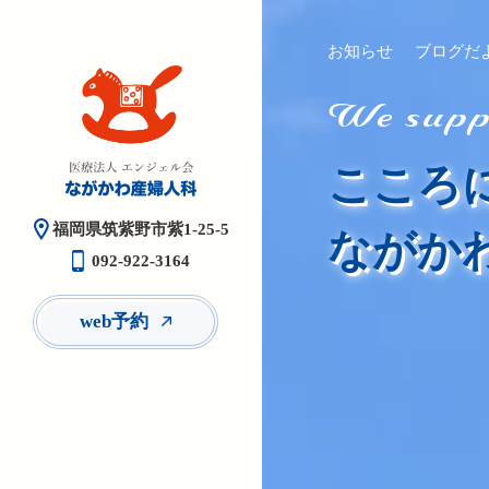
お知らせ
ブログだ
We suppo
こころ
福岡県筑紫野市紫1-25-5
ながか
092-922-3164
web予約