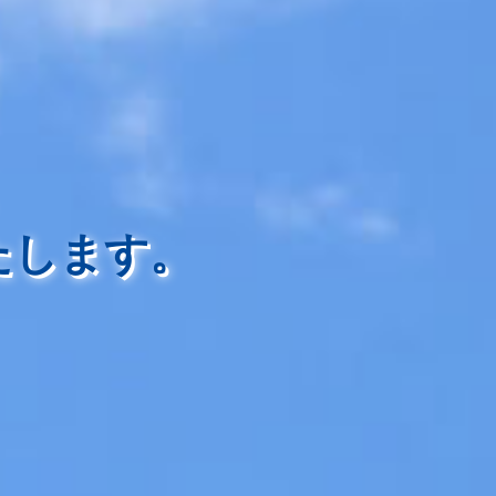
、
たします。