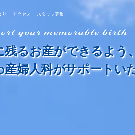
より
アクセス
スタッフ募集
rt your memorable birth
に残るお産ができるよう
わ産婦人科が
サポートい