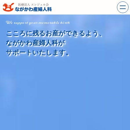
We support your memorable birth
こころに残るお産ができるよう、
ながかわ産婦人科が
サポートいたします。