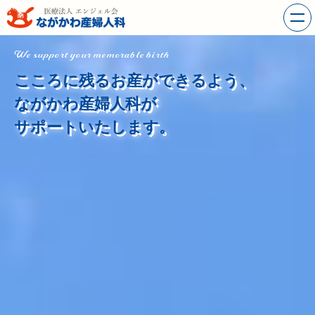
We support your memorable birth
こころに残るお産ができるよう、
ながかわ産婦人科が
サポートいたします。