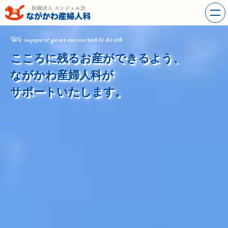
We support your memorable birth
こころに残るお産ができるよう、
ながかわ産婦人科が
サポートいたします。