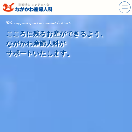
We support your memorable birth
こころに残るお産ができるよう、
ながかわ産婦人科が
サポートいたします。