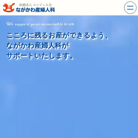
We support your memorable birth
こころに残るお産ができるよう、
ながかわ産婦人科が
サポートいたします。