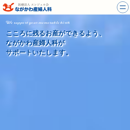
We support your memorable birth
こころに残るお産ができるよう、
ながかわ産婦人科が
サポートいたします。