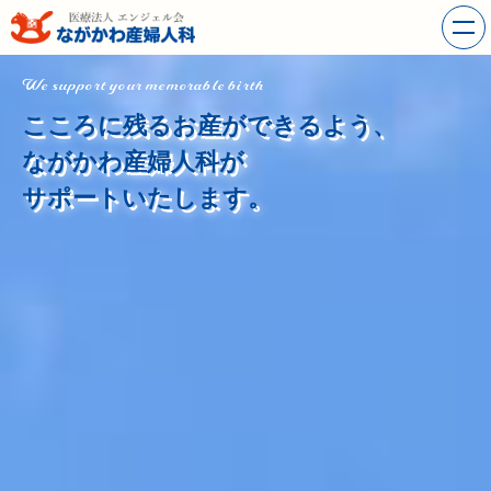
We support your memorable birth
こころに残るお産ができるよう、
ながかわ産婦人科が
サポートいたします。