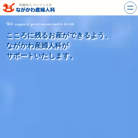
We support your memorable birth
こころに残るお産ができるよう、
ながかわ産婦人科が
サポートいたします。