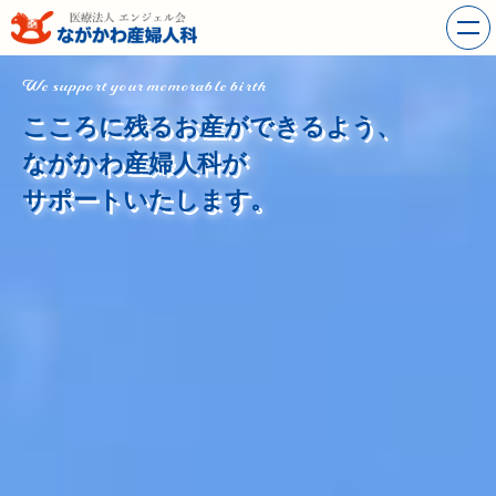
We support your memorable birth
こころに残るお産ができるよう、
ながかわ産婦人科が
サポートいたします。