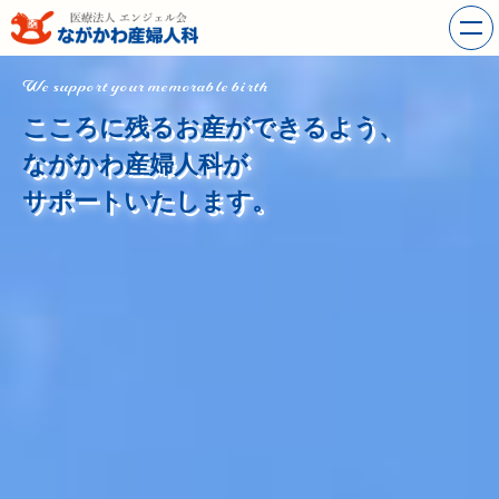
We support your memorable birth
こころに残るお産ができるよう、
ながかわ産婦人科が
サポートいたします。