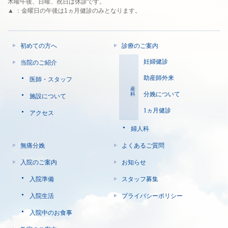
木曜午後、日曜、祝日は休診です。
▲ ：金曜日の午後は1ヵ月健診のみとなります。
初めての方へ
診療のご案内
妊婦健診
当院のご紹介
助産師外来
医師・スタッフ
産科
分娩について
施設について
1ヵ月健診
アクセス
婦人科
無痛分娩
よくあるご質問
入院のご案内
お知らせ
入院準備
スタッフ募集
入院生活
プライバシーポリシー
入院中のお食事