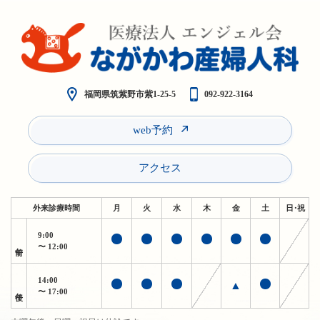
福岡県筑紫野市紫1-25-5
092-922-3164
web予約
アクセス
外来診療時間
月
火
水
木
金
土
日・祝
9:00
午前
〜 12:00
14:00
▲
午後
〜 17:00