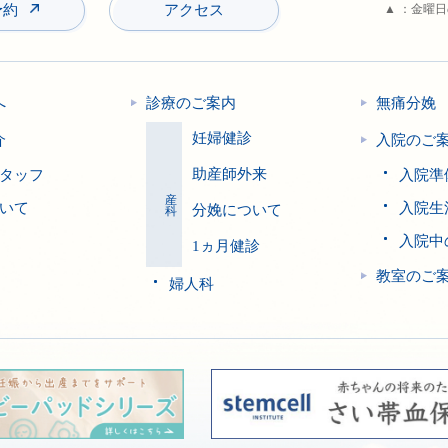
予約
アクセス
▲ ：金曜
へ
診療のご案内
無痛分娩
妊婦健診
介
入院のご
助産師外来
タッフ
入院準
産科
いて
入院生
分娩について
入院中
1ヵ月健診
教室のご
婦人科