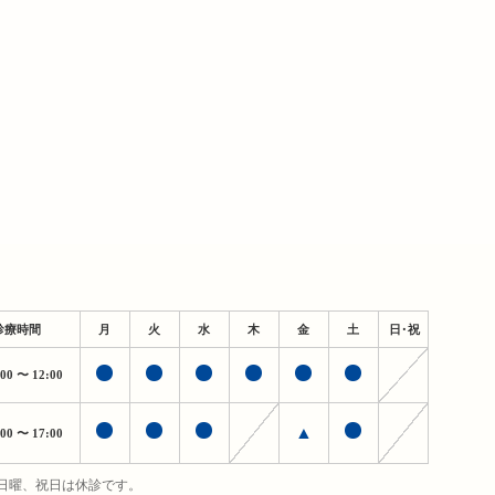
診療時間
月
火
水
木
金
土
日・祝
:00
〜 12:00
▲
:00
〜 17:00
日曜、祝日は休診です。