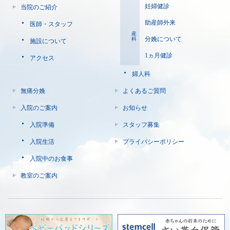
妊婦健診
当院のご紹介
助産師外来
医師・スタッフ
産科
分娩について
施設について
1ヵ月健診
アクセス
婦人科
無痛分娩
よくあるご質問
入院のご案内
お知らせ
入院準備
スタッフ募集
入院生活
プライバシーポリシー
入院中のお食事
教室のご案内