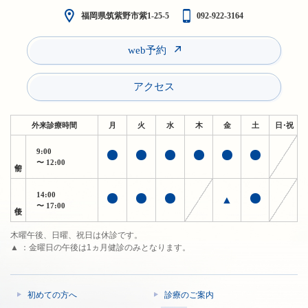
福岡県筑紫野市紫1-25-5
092-922-3164
web予約
アクセス
外来診療時間
月
火
水
木
金
土
日・祝
9:00
午前
〜 12:00
14:00
▲
午後
〜 17:00
木曜午後、日曜、祝日は休診です。
▲ ：金曜日の午後は1ヵ月健診のみとなります。
初めての方へ
診療のご案内