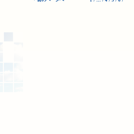
1
…
4
5
6