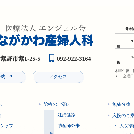
外来
9
午前
14
野市紫1-25-5
092-922-3164
午後
木曜午後、
予約
アクセス
▲ ：金曜
へ
診療のご案内
無痛分娩
妊婦健診
介
入院のご
助産師外来
タッフ
入院準
産科