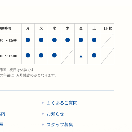
診療時間
月
火
水
木
金
土
日・祝
:00
〜 12:00
▲
:00
〜 17:00
日曜、祝日は休診です。
日の午後は1ヵ月健診のみとなります。
よくあるご質問
案内
お知らせ
備
スタッフ募集