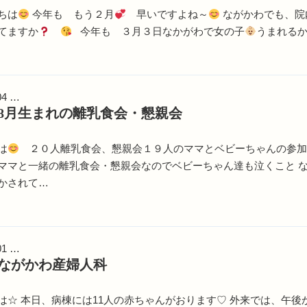
ちは
今年も もう２月
早いですよね～
ながかわでも、
てますか
今年も ３月３日なかがわで女の子
うまれる
04 …
8年8月生まれの離乳食会・懇親会
は
２０人離乳食会、懇親会１９人のママとベビーちゃんの参加
ママと一緒の離乳食会・懇親会なのでベビーちゃん達も泣くこと 
かされて…
01 …
ながかわ産婦人科
は☆ 本日、病棟には11人の赤ちゃんがおります♡ 外来では、午