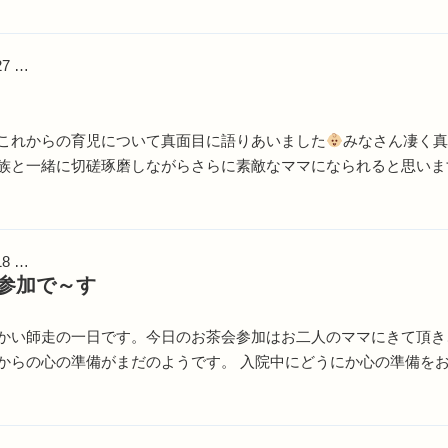
27 …
これからの育児について真面目に語りあいました
みなさん凄く
族と一緒に切磋琢磨しながらさらに素敵なママになられると思いま
18 …
参加で～す
かい師走の一日です。今日のお茶会参加はお二人のママにきて頂き
からの心の準備がまだのようです。 入院中にどうにか心の準備を