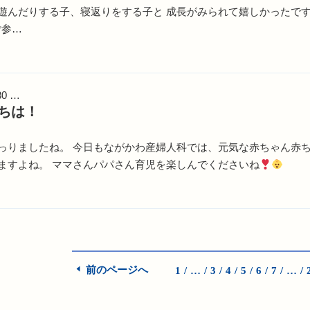
遊んだりする子、寝返りをする子と 成長がみられて嬉しかったで
ご参…
30 …
ちは！
っりましたね。 今日もながかわ産婦人科では、元気な赤ちゃん赤ち
ますよね。 ママさんパパさん育児を楽しんでくださいね
前のページへ
1
…
3
4
5
6
7
…