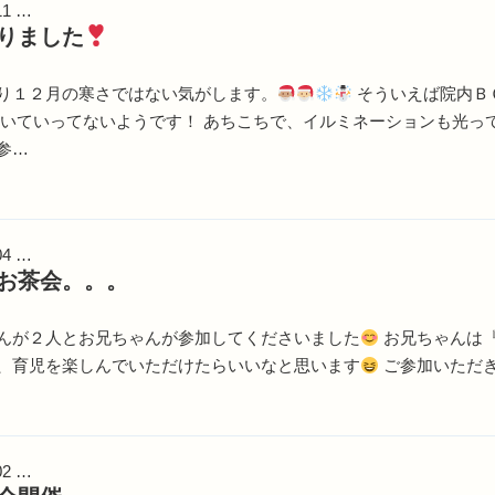
11 …
りました
り１２月の寒さではない気がします。
そういえば院内Ｂ
ついていってないようです！ あちこちで、イルミネーションも光っ
参…
04 …
お茶会。。。
んが２人とお兄ちゃんが参加してくださいました
お兄ちゃんは
、育児を楽しんでいただけたらいいなと思います
ご参加いただ
02 …