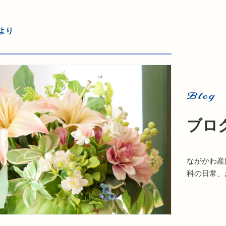
より
Blog
ブロ
ながかわ産
科の日常、