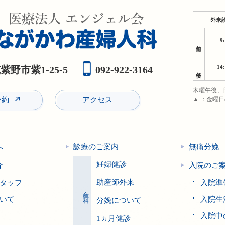
外来
9
午前
14
野市紫1-25-5
092-922-3164
午後
木曜午後、
予約
アクセス
▲ ：金曜
へ
診療のご案内
無痛分娩
妊婦健診
介
入院のご
助産師外来
タッフ
入院準
産科
いて
入院生
分娩について
入院中
1ヵ月健診