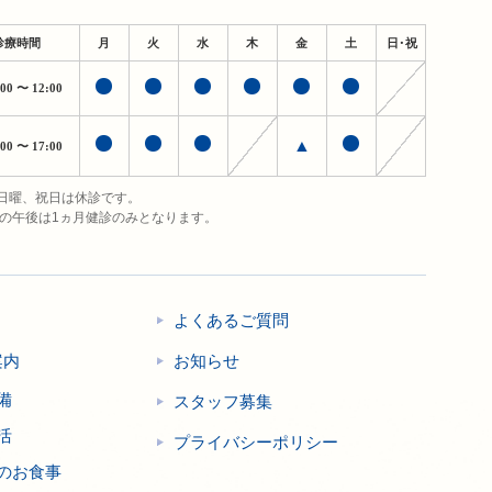
診療時間
月
火
水
木
金
土
日・祝
:00
〜 12:00
▲
:00
〜 17:00
日曜、祝日は休診です。
日の午後は1ヵ月健診のみとなります。
よくあるご質問
案内
お知らせ
備
スタッフ募集
活
プライバシーポリシー
のお食事