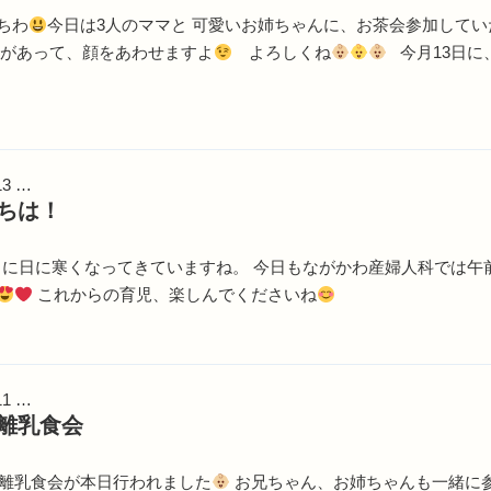
ちわ
今日は3人のママと 可愛いお姉ちゃんに、お茶会参加してい
 があって、顔をあわせますよ
よろしくね
今月13日に
13 …
ちは！
に日に寒くなってきていますね。 今日もながかわ産婦人科では午
これからの育児、楽しんでくださいね
11 …
の離乳食会
離乳食会が本日行われました
お兄ちゃん、お姉ちゃんも一緒に