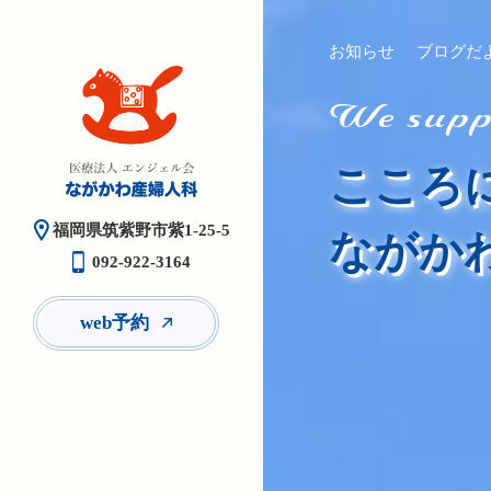
お知らせ
ブログだ
We suppo
こころ
福岡県筑紫野市紫1-25-5
ながか
092-922-3164
web予約