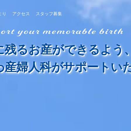
より
アクセス
スタッフ募集
rt your memorable birth
に残るお産ができるよう
わ産婦人科が
サポートい