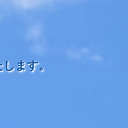
、
たします。